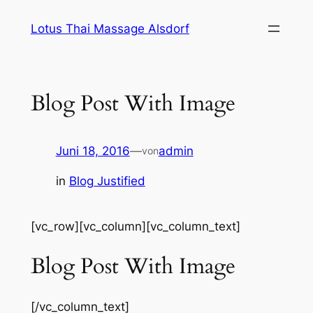
Zum
Lotus Thai Massage Alsdorf
Inhalt
springen
Blog Post With Image
Juni 18, 2016
—
admin
von
in
Blog Justified
[vc_row][vc_column][vc_column_text]
Blog Post With Image
[/vc_column_text]