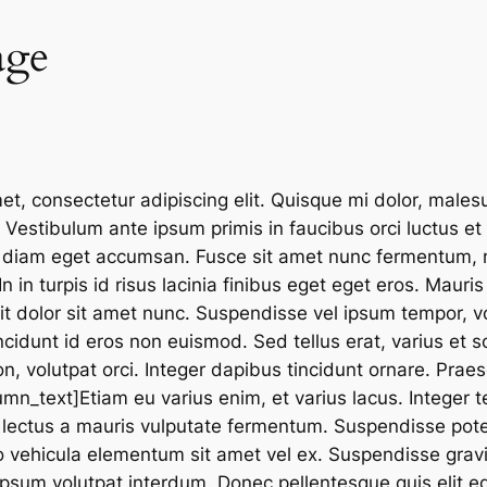
age
t, consectetur adipiscing elit. Quisque mi dolor, malesu
Vestibulum ante ipsum primis in faucibus orci luctus et
el diam eget accumsan. Fusce sit amet nunc fermentum,
In in turpis id risus lacinia finibus eget eget eros. Mauris
lit dolor sit amet nunc. Suspendisse vel ipsum tempor, vol
ncidunt id eros non euismod. Sed tellus erat, varius et so
n, volutpat orci. Integer dapibus tincidunt ornare. Praes
_text]Etiam eu varius enim, et varius lacus. Integer tel
 lectus a mauris vulputate fermentum. Suspendisse poten
leo vehicula elementum sit amet vel ex. Suspendisse gra
l ipsum volutpat interdum. Donec pellentesque quis elit 