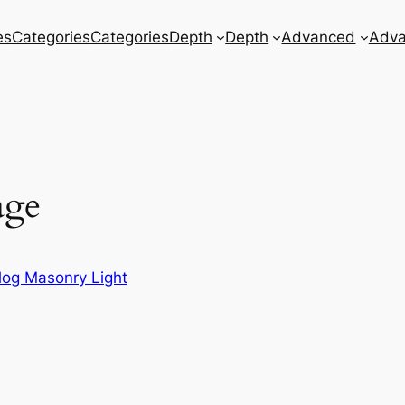
es
Categories
Categories
Depth
Depth
Advanced
Adv
age
log Masonry Light