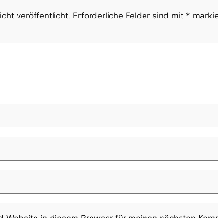
cht veröffentlicht.
Erforderliche Felder sind mit
*
markie
 Website in diesem Browser für meinen nächsten Komm