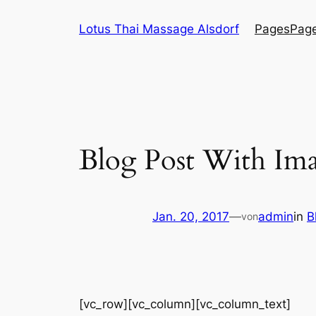
Zum
Lotus Thai Massage Alsdorf
Pages
Pag
Inhalt
springen
Blog Post With Im
Jan. 20, 2017
—
admin
in
B
von
[vc_row][vc_column][vc_column_text]