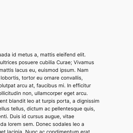
ada id metus a, mattis eleifend elit.
 ultrices posuere cubilia Curae; Vivamus
 mattis lacus eu, euismod ipsum. Nam
 lobortis, tortor eu ornare convallis,
utpat arcu at, faucibus mi. In efficitur
llicitudin non, ullamcorper eget arcu.
ent blandit leo at turpis porta, a dignissim
lus tellus, dictum ac pellentesque quis,
ti. Duis id cursus augue, vitae
vida lorem sem. Donec sodales leo a
eget lacinia. Nunc ac condimentum erat,